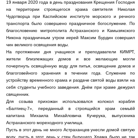
19 января 2020 года в день празднования Крещения Господня
на территории строящегося храма святителя Николая
Чудотворца при Каспийском институте морского и речного
транспорта было совершено праздничное богослужение. По
благословению митрополита Астраханского и Камызякского
Никона праздничным утром иерей Максим Бурдин совершил
чин великого освящения воды.
На протяжении дня учащиеся и преподаватели КИМРТ,
жители близлежащих домов и все желающие могли
почерпнуть освящённую воду для питья, освящение домов и
благоговейного хранения в течении года. Служение по
устройству временного храма и раздаче святой воды взяли на
себя студенты учебного заведения. Днём при храме дежурил
священник.
Для созыва прихожан использовался колокол корабля
«Балтиец-7», переданный в строящийся храм семьёй
капитана Михаила Михайловича Кучерука, выпускника
Астраханского мореходного училища.
Пусть в этот день не много Астраханцев унесли домой святую
воду, пусть в этот день у стен будущего Храма было не так